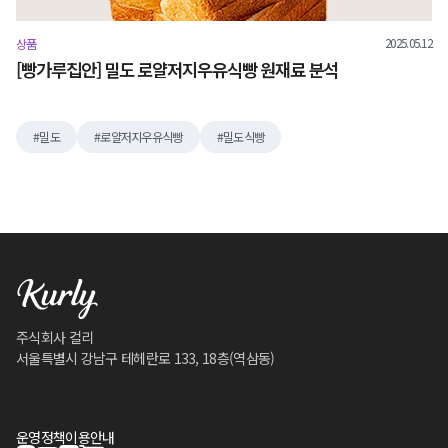
2025.05.12
상품
[빵가루집안] 밀도 로얄저지우유식빵 원재료 분석
밀도
로얄저지우유식빵
밀도식빵
주식회사 컬리
서울특별시 강남구 테헤란로 133, 18층(역삼동)
운영정책
이용안내