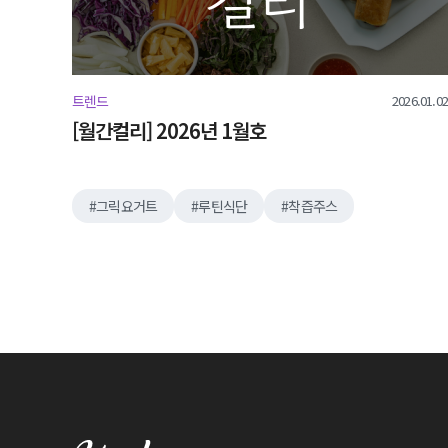
2026.01.02
트렌드
[월간컬리] 2026년 1월호
그릭요거트
루틴식단
착즙주스