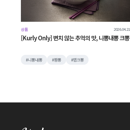
2026.04.21
상품
[Kurly Only] 변치 않는 추억의 맛, 니뽕내뽕 크뽕
니뽕내뽕
짬뽕
맵크뽕