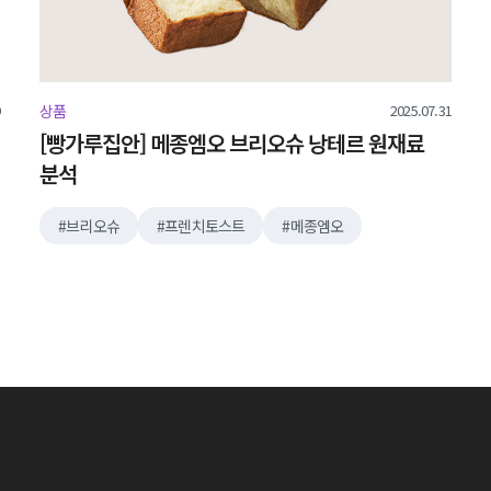
2025.07.31
상품
[빵가루집안] 메종엠오 브리오슈 낭테르 원재료
분석
브리오슈
프렌치토스트
메종엠오