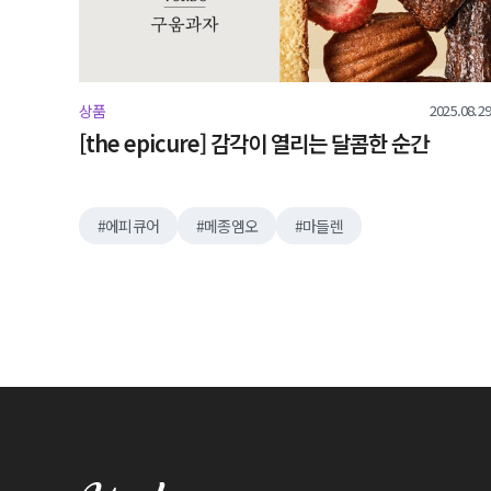
2025.08.29
상품
[the epicure] 감각이 열리는 달콤한 순간
에피큐어
메종엠오
마들렌