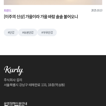
2025.10.13
트렌드
[이주의 신상] 가을이라 가을 바람 솔솔 불어오니
단감
송본단감
부유단감
주식회사 컬리
서울특별시 강남구 테헤란로 133, 18층(역삼동)
운영정책
이용안내