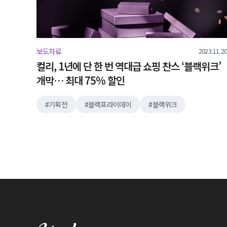
2023.11.20
보도자료
컬리, 1년에 단 한 번 역대급 쇼핑 찬스 ‘블랙위크’
개막… 최대 75% 할인
기획전
블랙프라이데이
블랙위크