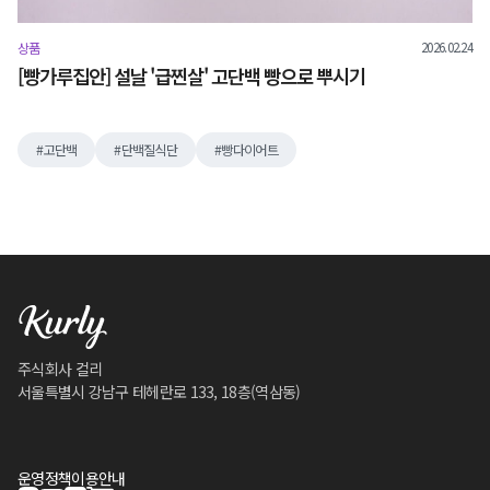
2026.02.24
상품
[빵가루집안] 설날 '급찐살' 고단백 빵으로 뿌시기
고단백
단백질식단
빵다이어트
주식회사 컬리
서울특별시 강남구 테헤란로 133, 18층(역삼동)
운영정책
이용안내