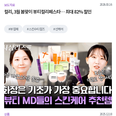
2026.03.16
보도자료
컬리, 3월 봄맞이 뷰티컬리페스타… 최대 82% 할인
뷰컬페
스킨수티컬즈
선케어
2025.12.18
상품