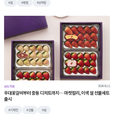
설
명절
상차림
2024.01.11
보도자료
우대꽃갈비부터 중동 디저트까지… 마켓컬리, 이색 설 선물세트
출시
기획전
선물
설