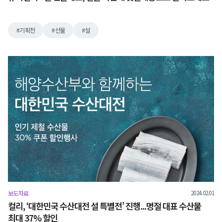
기획전
선물
설
2024.02.01
보도자료
컬리, ‘대한민국 수산대전 설 특별전’ 진행...명절 대표 수산물
최대 37% 할인