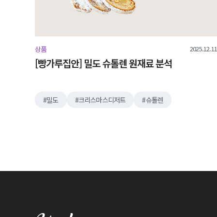
2025.12.11
상품
[빵가루집안] 밀도 슈톨렌 원재료 분석
밀도
크리스마스디저트
슈톨렌