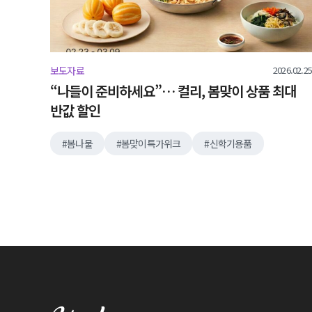
2026.02.25
보도자료
“나들이 준비하세요”… 컬리, 봄맞이 상품 최대
반값 할인
봄나물
봄맞이특가위크
신학기용품