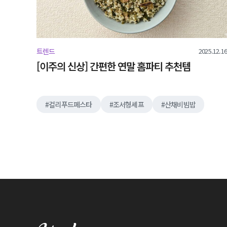
2025.12.16
트렌드
[이주의 신상] 간편한 연말 홈파티 추천템
컬리푸드페스타
조서형셰프
산채비빔밥