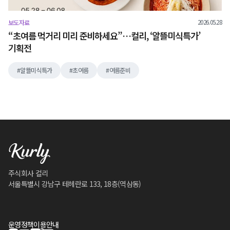
2026.05.28
보도자료
“초여름 먹거리 미리 준비하세요”…컬리, ‘알뜰미식특가’
기획전
알뜰미식특가
초여름
여름준비
주식회사 컬리
서울특별시 강남구 테헤란로 133, 18층(역삼동)
운영정책
이용안내