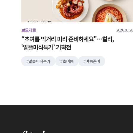
2026.05.28
보도자료
“초여름 먹거리 미리 준비하세요”…컬리,
‘알뜰미식특가’ 기획전
알뜰미식특가
초여름
여름준비