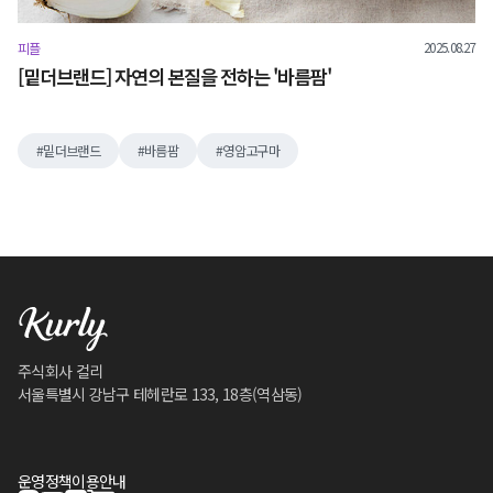
2025.08.27
피플
[밑더브랜드] 자연의 본질을 전하는 '바름팜'
밑더브랜드
바름팜
영암고구마
주식회사 컬리
서울특별시 강남구 테헤란로 133, 18층(역삼동)
운영정책
이용안내