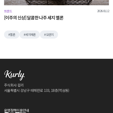
2026.01.12
트렌드
[이주의 신상] 달콤한 나주 세지 멜론
멜론
세지메론
오렌지
주식회사 컬리
서울특별시 강남구 테헤란로 133, 18층(역삼동)
운영정책
이용안내