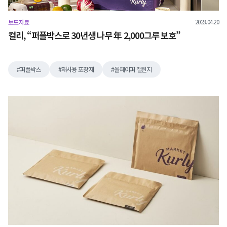
2023.04.20
보도자료
컬리, “퍼플박스로 30년생 나무 年 2,000그루 보호”
퍼플박스
재사용 포장재
올페이퍼 챌린지