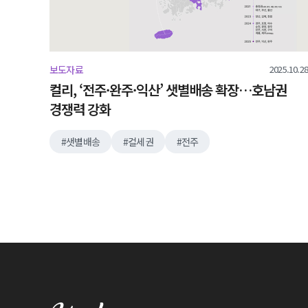
2025.10.28
보도자료
컬리, ‘전주·완주·익산’ 샛별배송 확장…호남권
경쟁력 강화
샛별배송
컬세권
전주