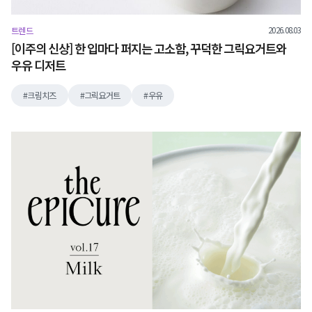
2026.08.03
트렌드
[이주의 신상] 한 입마다 퍼지는 고소함, 꾸덕한 그릭요거트와
우유 디저트
크림치즈
그릭요거트
우유