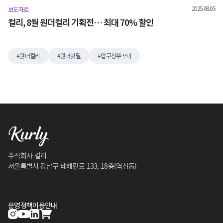
2025.08.05
보도자료
컬리, 8월 원더컬리 기획전… 최대 70% 할인
원더컬리
원더핫딜
압구정쭈꾸미
주식회사 컬리
서울특별시 강남구 테헤란로 133, 18층(역삼동)
운영정책
이용안내