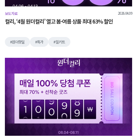
2026.04.09
보도자료
컬리, ‘4월 원더컬리’ 열고 봄·여름 상품 최대 63% 할인
원더핫딜
특가
밀키트