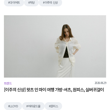
다이어트
저당
이주의 신상
2026.06.29
트렌드
[이주의 신상] 왓츠 인 마이 여행 가방-셔츠, 원피스, 실버귀걸이
LLOYD
어라운드율
원피스