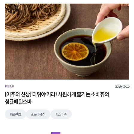
2026.06.15
트렌드
[이주의 신상] 더위야 가라! 시원하게 즐기는 소바쥬의
청귤메밀소바
프릳츠
도리깨침
소바쥬