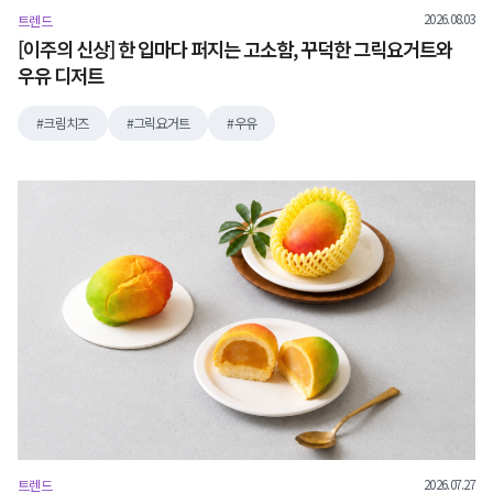
2026.08.03
트렌드
[이주의 신상] 한 입마다 퍼지는 고소함, 꾸덕한 그릭요거트와
우유 디저트
크림치즈
그릭요거트
우유
2026.07.27
트렌드