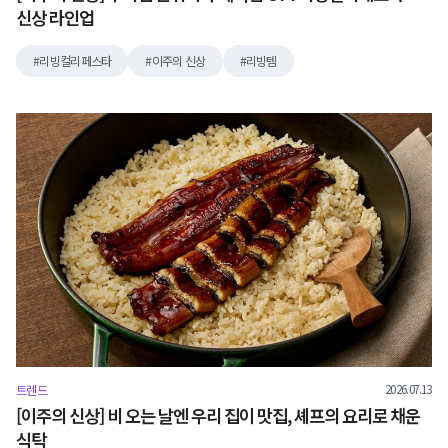
신상 라인업
리빙컬리페스타
이주의 신상
리빙템
2026.07.13
트렌드
[이주의 신상] 비 오는 날엔 우리 집이 맛집, 셰프의 요리로 채운
식탁