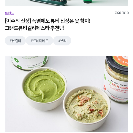
2026.08.10
트렌드
[이주의 신상] 폭염에도 뷰티 신상은 못 참지!
그랜드뷰티컬리페스타 추천템
뷰컬페
르네휘테르
뷰티