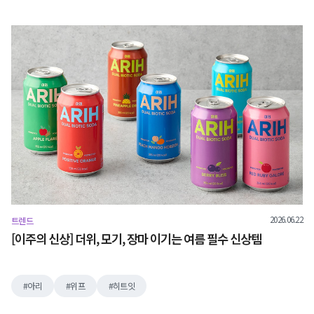
2026.06.22
트렌드
[이주의 신상] 더위, 모기, 장마 이기는 여름 필수 신상템
아리
위프
히트잇