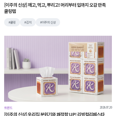
[이주의 신상] 깨고, 먹고, 뿌리고! 머리부터 입까지 오감 만족
쿨링템
쿨링
김치
이주의 신상
2026.07.20
트렌드
[이주의 신상] 우리집 분위기와 쾌적함 UP! 리빙컬리페스타