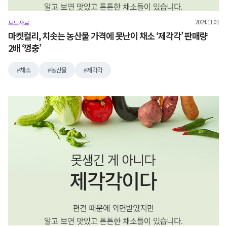
2024.11.01
보도자료
마켓컬리, 치솟는 농산물 가격에 못난이 채소 ‘제각각’ 판매량
2배 ‘껑충’
채소
농산물
제각각