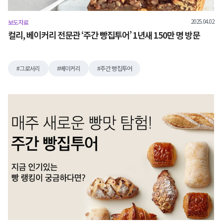
2025.04.02
보도자료
컬리, 베이커리 전문관 ‘주간 빵집투어’ 1년새 150만 명 방문
그로서리
베이커리
주간 빵집투어