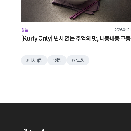
2026.04.21
상품
[Kurly Only] 변치 않는 추억의 맛, 니뽕내뽕 크뽕
니뽕내뽕
짬뽕
맵크뽕