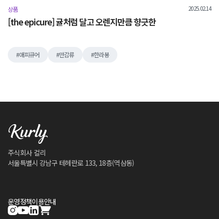
2025.02.14
상품
[the epicure] 귤처럼 달고 오렌지만큼 향긋한
애피큐어
만감류
한라봉
주식회사 컬리
서울특별시 강남구 테헤란로 133, 18층(역삼동)
운영정책
이용안내