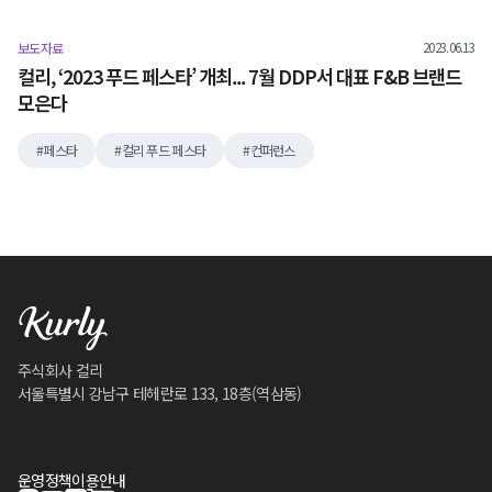
2023.06.13
보도자료
컬리, ‘2023 푸드 페스타’ 개최... 7월 DDP서 대표 F&B 브랜드
모은다
페스타
컬리 푸드 페스타
컨퍼런스
주식회사 컬리
서울특별시 강남구 테헤란로 133, 18층(역삼동)
운영정책
이용안내