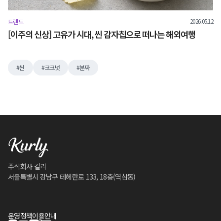
2026.05.12
트렌드
[이주의 신상] 고유가 시대, 씬 감자칩으로 떠나는 해외여행
씬
코코넛
분짜
주식회사 컬리
서울특별시 강남구 테헤란로 133, 18층(역삼동)
운영정책
이용안내