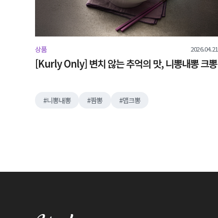
2026.04.21
상품
[Kurly Only] 변치 않는 추억의 맛, 니뽕내뽕 크뽕
니뽕내뽕
짬뽕
맵크뽕