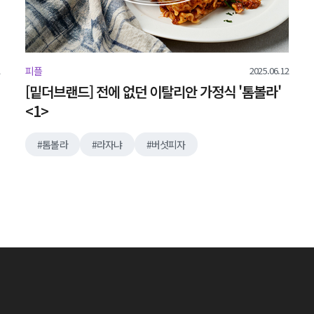
2025.06.12
피플
[밑더브랜드] 전에 없던 이탈리안 가정식 '톰볼라'
<1>
톰볼라
라자냐
버섯피자