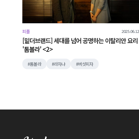
2025.06.12
피플
[밑더브랜드] 세대를 넘어 공명하는 이탈리안 요리
'톰볼라' <2>
톰볼라
라자냐
버섯피자