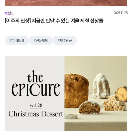
2025.11.25
트렌드
[이주의 신상] 지금만 만날 수 있는 겨울 제철 신상들
파네토네
선물세트
제주당근