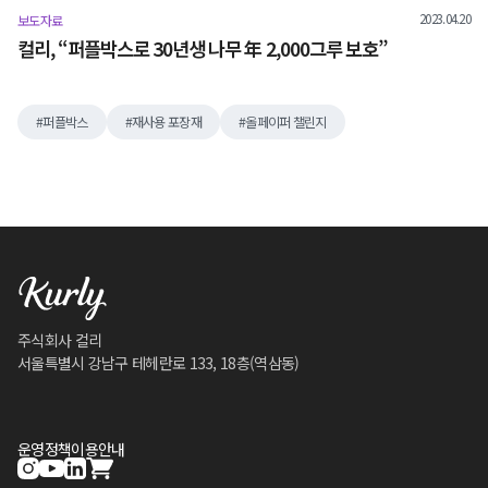
2023.04.20
보도자료
컬리, “퍼플박스로 30년생 나무 年 2,000그루 보호”
퍼플박스
재사용 포장재
올페이퍼 챌린지
주식회사 컬리
서울특별시 강남구 테헤란로 133, 18층(역삼동)
운영정책
이용안내