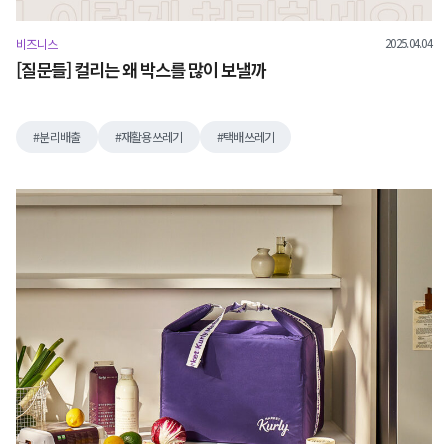
2025.04.04
비즈니스
[질문들] 컬리는 왜 박스를 많이 보낼까
분리배출
재활용쓰레기
택배쓰레기