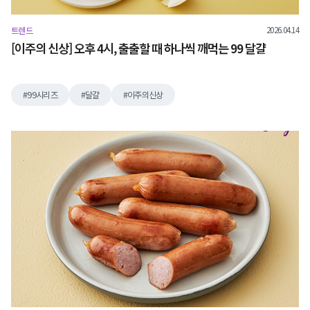
2026.04.14
트렌드
[이주의 신상] 오후 4시, 출출할 때 하나씩 깨먹는 99 달걀
99시리즈
달걀
이주의신상