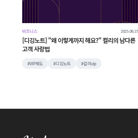
2025.08.19
비즈니스
[디깅노트] "왜 이렇게까지 해요?" 컬리의 남다른
고객 사랑법
VIP제도
디깅노트
컬리vip