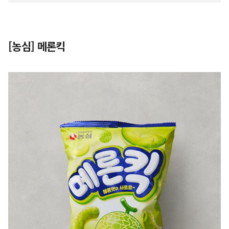
[농심] 메론킥