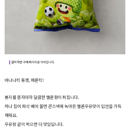
클릭하면 구매 페이지로 이어집니다.
바나나킥 동생, 메론킥!
봉지를 뜯자마자 달콤한 멜론향이 퍼집니다.
하나 집어 파삭 베어 물면 콘스낵에 녹아든 멜론우유맛이 입안을 가득
채워요.
우유랑 같이 먹으면 더 맛있답니다.