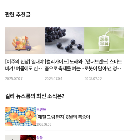
관련 추천글
[이주의 신상] 열대야
[컬리가이드] 노래와
[밑더브랜드] 스마트
비켜! 여름에도 신선
춤으로 축제를 여는,
로봇이 담아 낸 청정
한 컬리온리 신상
포도를 수확할 시간입
자연 '제주우유'
2025.07.07
2025.07.04
2025.07.22
니다
컬리 뉴스룸의 최신 소식은?
트렌드
[제철 그림 편지] 8월의 복숭아
2026.08.06
상품