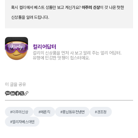
혹시 컬리에서 베스트 상품만 보고 계신가요?
이주의 신상
이 갓 나온 핫한
신상품을 알려 드립니다.
컬리어답터
컬리의 신상품을 먼저 사 보고 알려 주는 얼리 어답터.
유행에 민감한 멋쟁이 힙스터예요.
이 글을 공유
이주의신상
메론킥
풍납동유천냉면
경조정
엘리자베스아덴