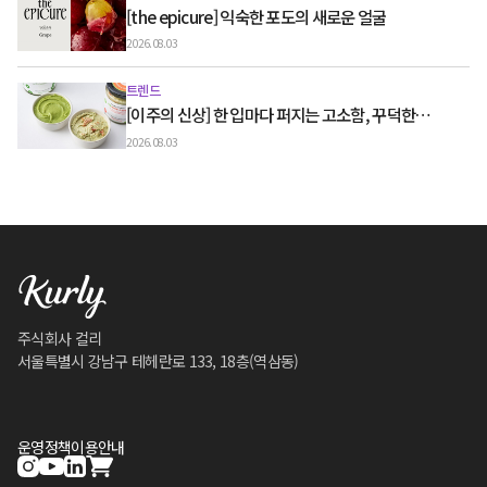
[the epicure] 익숙한 포도의 새로운 얼굴
2026.08.03
트렌드
[이주의 신상] 한 입마다 퍼지는 고소함, 꾸덕한
그릭요거트와 우유 디저트
2026.08.03
주식회사 컬리
서울특별시 강남구 테헤란로 133, 18층(역삼동)
운영정책
이용안내