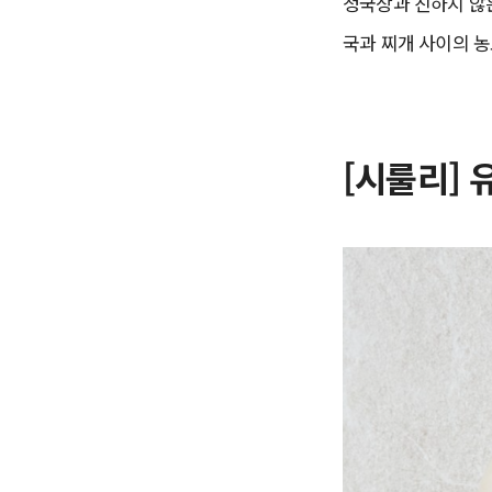
청국장과 친하지 않은
국과 찌개 사이의 농
[시룰리] 