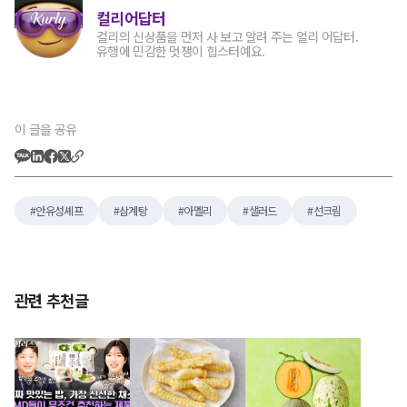
컬리어답터
컬리의 신상품을 먼저 사 보고 알려 주는 얼리 어답터.
유행에 민감한 멋쟁이 힙스터예요.
이 글을 공유
안유성셰프
삼계탕
아멜리
샐러드
선크림
관련 추천글