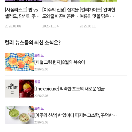
[사심리스트] 밥 vs
[이주의 신상] 집콕을
[컬리가이드] 완벽한
샐러드, 당신의 주식
도와줄 따끈따끈한 신
여름의 맛을 담은 과
을 골라보세요
상
일, 멜론은 다채롭다
2026.01.08
2025.11.04
2025.06.11
컬리 뉴스룸의 최신 소식은?
트렌드
[제철 그림 편지] 8월의 복숭아
2026.08.06
상품
[the epicure] 익숙한 포도의 새로운 얼굴
2026.08.03
트렌드
[이주의 신상] 한 입마다 퍼지는 고소함, 꾸덕한
그릭요거트와 우유 디저트
2026.08.03