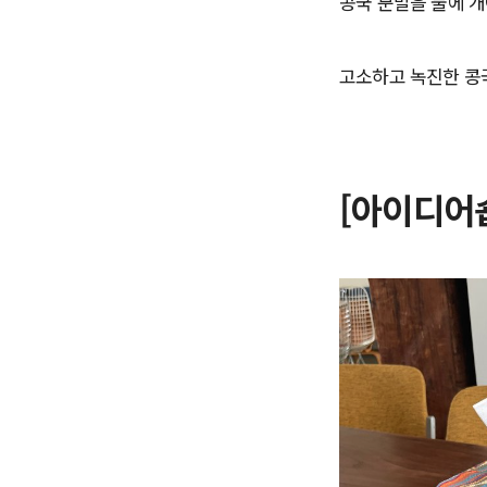
콩국 분말을 물에 개
고소하고 녹진한 콩국
[아이디어숍