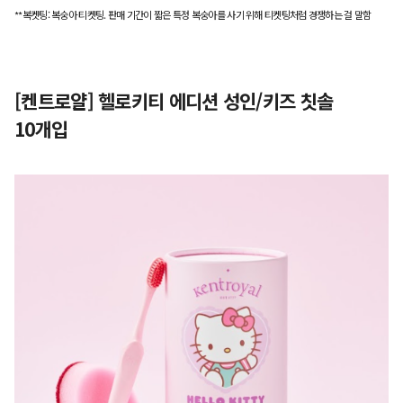
**복켓팅: 복숭아 티켓팅. 판매 기간이 짧은 특정 복숭아를 사기 위해 티켓팅처럼 경쟁하는 걸 말함
[켄트로얄] 헬로키티 에디션 성인/키즈 칫솔
10개입