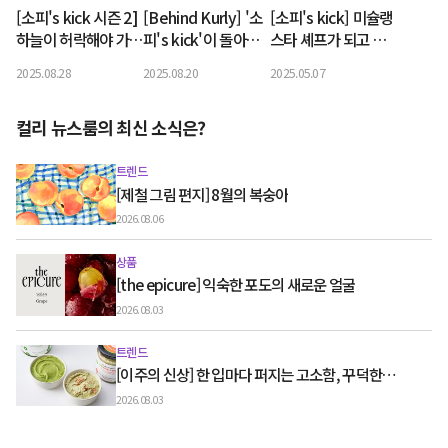
[소피's kick 시즌 2]
[Behind Kurly] '소
[소피's kick] 미슐랭
하늘이 허락해야 가능
피's kick'이 돌아온
스타 셰프가 되고 싶
한 복숭아의 계절, 컬
다!
을 때 쓰는 비밀병기,
2025.08.28
2025.08.20
2025.05.07
리 대표의 픽은 물복?
'화이트 발사믹' 활용
딱복?
법
컬리 뉴스룸의 최신 소식은?
트렌드
[제철 그림 편지] 8월의 복숭아
2026.08.06
상품
[the epicure] 익숙한 포도의 새로운 얼굴
2026.08.03
트렌드
[이주의 신상] 한 입마다 퍼지는 고소함, 꾸덕한
그릭요거트와 우유 디저트
2026.08.03