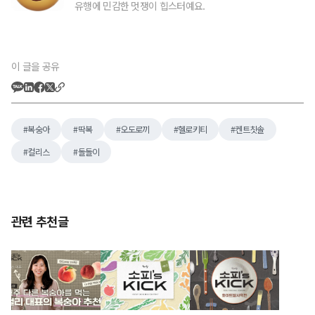
유행에 민감한 멋쟁이 힙스터예요.
이 글을 공유
복숭아
딱복
오도로끼
헬로키티
켄트칫솔
컬리스
돌돌이
관련 추천글