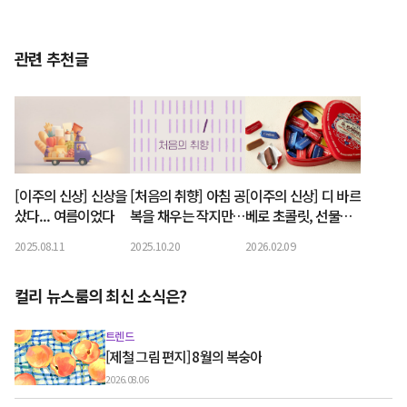
관련 추천글
[이주의 신상] 신상을
[처음의 취향] 아침 공
[이주의 신상] 디 바르
샀다... 여름이었다
복을 채우는 작지만
베로 초콜릿, 선물하
확실한 요거트볼
기 딱 좋은 달이네
2025.08.11
2025.10.20
2026.02.09
컬리 뉴스룸의 최신 소식은?
트렌드
[제철 그림 편지] 8월의 복숭아
2026.08.06