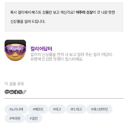
혹시 컬리에서 베스트 상품만 보고 계신가요?
이주의 신상
이 갓 나온 핫한
신상품을 알려 드립니다.
컬리어답터
컬리의 신상품을 먼저 사 보고 알려 주는 얼리 어답터.
유행에 민감한 멋쟁이 힙스터예요.
이 글을 공유
노미나떼
베흐트
레고
F1레고
애스턴마틴
맥라렌
알핀