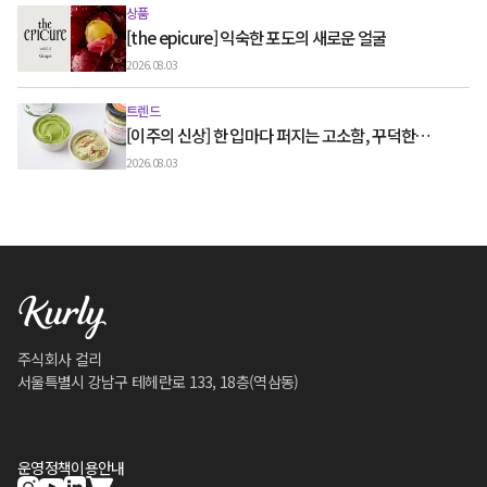
상품
[the epicure] 익숙한 포도의 새로운 얼굴
2026.08.03
트렌드
[이주의 신상] 한 입마다 퍼지는 고소함, 꾸덕한
그릭요거트와 우유 디저트
2026.08.03
주식회사 컬리
서울특별시 강남구 테헤란로 133, 18층(역삼동)
운영정책
이용안내