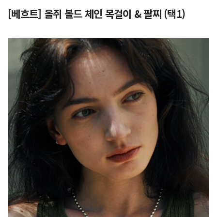
[베흐트] 올쥐 볼드 체인 목걸이 & 팔찌 (택1)