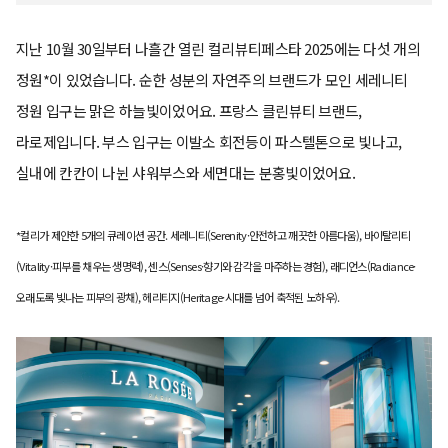
지난 10월 30일부터 나흘간 열린 컬리뷰티페스타 2025에는 다섯 개의
정원*이 있었습니다. 순한 성분의 자연주의 브랜드가 모인 세레니티
정원 입구는 맑은 하늘빛이었어요. 프랑스 클린뷰티 브랜드,
라로제입니다. 부스 입구는 이발소 회전등이 파스텔톤으로 빛나고,
실내에 칸칸이 나뉜 샤워부스와 세면대는 분홍빛이었어요.
*컬리가 제안한 5개의 큐레이션 공간. 세레니티(Serenity·안전하고 깨끗한 아름다움), 바이탈리티
(Vitality·피부를 채우는 생명력), 센스(Senses·향기와 감각을 마주하는 경험), 래디언스(Radiance·
오래도록 빛나는 피부의 광채), 헤리티지(Heritage·시대를 넘어 축적된 노하우).