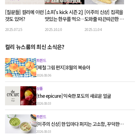
[질문들] 컬리에 이런
[소피's kick 시즌 2]
[이주의 신상] 집콕을
것도 있어?
맛있는 한우를 먹으려
도와줄 따끈따끈한 신
창업한 소피의 결실
상
2025.07.15
2025.10.10
2025.11.04
은? ‘PPUL’
컬리 뉴스룸의 최신 소식은?
트렌드
[제철 그림 편지] 8월의 복숭아
2026.08.06
상품
[the epicure] 익숙한 포도의 새로운 얼굴
2026.08.03
트렌드
[이주의 신상] 한 입마다 퍼지는 고소함, 꾸덕한
그릭요거트와 우유 디저트
2026.08.03