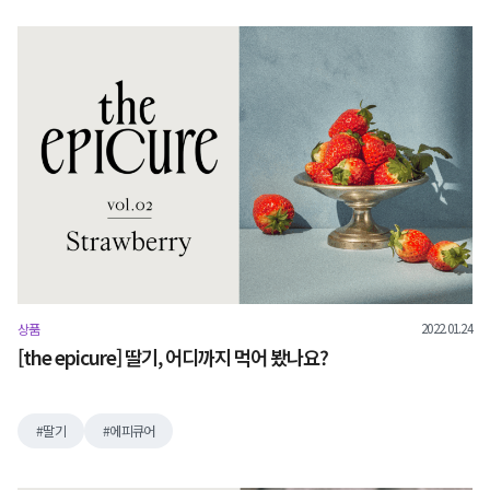
2022.01.24
상품
[the epicure] 딸기, 어디까지 먹어 봤나요?
딸기
에피큐어