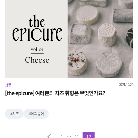
2021.12.20
상품
[the epicure] 여러분의 치즈 취향은 무엇인가요?
치즈
에피큐어
1
…
11
12