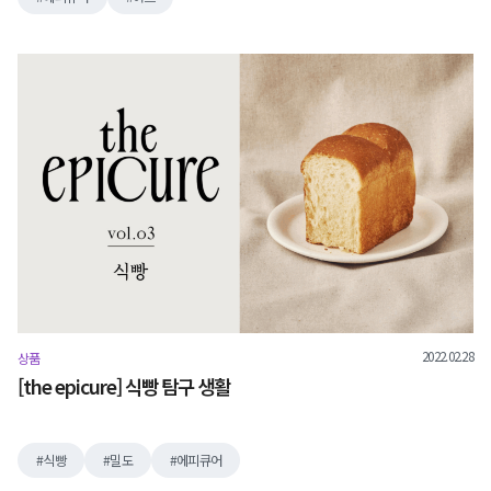
2022.02.28
상품
[the epicure] 식빵 탐구 생활
식빵
밀도
에피큐어