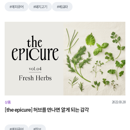
에피큐어
돼지고기
베요타
2022.03.28
상품
[the epicure] 허브를 만나면 알게 되는 감각
에피큐어
허브