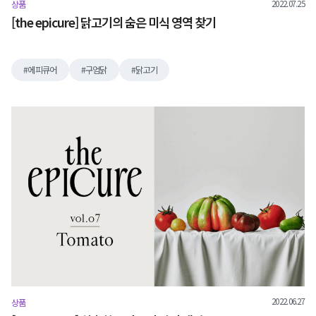
2022.07.25
상품
[the epicure] 닭고기의 숨은 미식 영역 찾기
에피큐어
구엄닭
닭고기
2022.06.27
상품