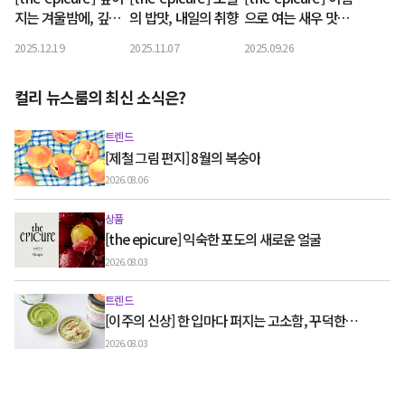
지는 겨울밤에, 깊은
의 밥맛, 내일의 취향
으로 여는 새우 맛의
맛의 샤퀴테리
세계
2025.12.19
2025.11.07
2025.09.26
컬리 뉴스룸의 최신 소식은?
트렌드
[제철 그림 편지] 8월의 복숭아
2026.08.06
상품
[the epicure] 익숙한 포도의 새로운 얼굴
2026.08.03
트렌드
[이주의 신상] 한 입마다 퍼지는 고소함, 꾸덕한
그릭요거트와 우유 디저트
2026.08.03