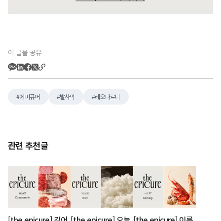
이 글을 공유
에피큐어
발사믹
레오나르디
관련 추천글
[the epicure] 깊어
[the epicure] 오늘
[the epicure] 이름