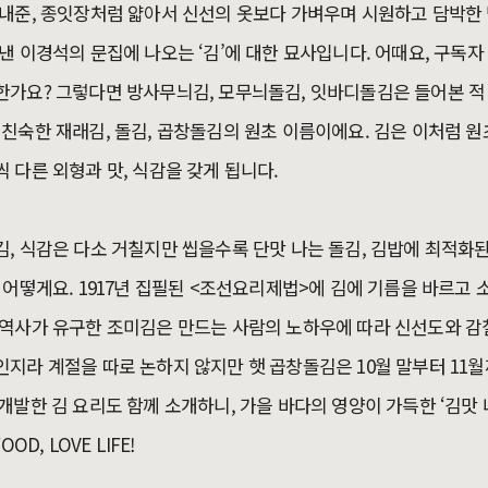
내준, 종잇장처럼 얇아서 신선의 옷보다 가벼우며 시원하고 담박한 맛
낸 이경석의 문집에 나오는 ‘김’에 대한 묘사입니다. 어때요, 구독
한가요? 그렇다면 방사무늬김, 모무늬돌김, 잇바디돌김은 들어본 적
친숙한 재래김, 돌김, 곱창돌김의 원초 이름이에요. 김은 이처럼 원
 다른 외형과 맛, 식감을 갖게 됩니다.
, 식감은 다소 거칠지만 씹을수록 단맛 나는 돌김, 김밥에 최적화
 어떻게요. 1917년 집필된 <조선요리제법>에 김에 기름을 바르고
 역사가 유구한 조미김은 만드는 사람의 노하우에 따라 신선도와 감
지라 계절을 따로 논하지 않지만 햇 곱창돌김은 10월 말부터 11
개발한 김 요리도 함께 소개하니, 가을 바다의 영양이 가득한 ‘김맛 
OD, LOVE LIFE!