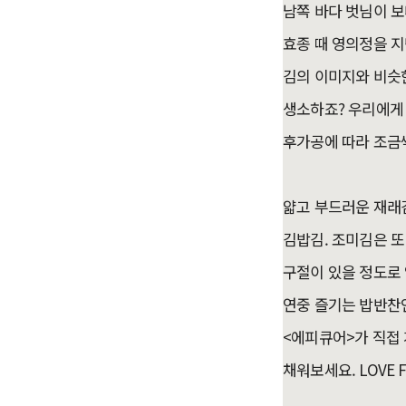
남쪽 바다 벗님이 보
효종 때 영의정을 지
김의 이미지와 비슷
생소하죠? 우리에게 
후가공에 따라 조금씩
얇고 부드러운 재래김
김밥김. 조미김은 또
구절이 있을 정도로
연중 즐기는 밥반찬인
<에피큐어>가 직접 
채워보세요. LOVE FO