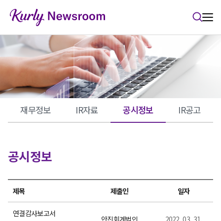
본문 바로가기
재무정보
IR자료
공시정보
IR공고
공시정보
제목
제출인
일자
연결감사보고서
안진회계법인
2022. 03. 31.