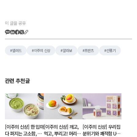
이 글을 공유
샐러드
이주의 신상
알라보
프란츠
선풍기
관련 추천글
[이주의 신상] 한 입마
[이주의 신상] 깨고,
[이주의 신상] 우리집
다 퍼지는 고소함, 꾸
먹고, 뿌리고! 머리부
분위기와 쾌적함 UP!