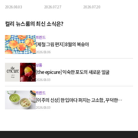
덕한 그릭요거트와 우
터 입까지 오감 만족
리빙컬리페스타 신상
2026.08.03
2026.07.27
2026.07.20
유 디저트
쿨링템
라인업
컬리 뉴스룸의 최신 소식은?
트렌드
[제철 그림 편지] 8월의 복숭아
2026.08.06
상품
[the epicure] 익숙한 포도의 새로운 얼굴
2026.08.03
트렌드
[이주의 신상] 한 입마다 퍼지는 고소함, 꾸덕한
그릭요거트와 우유 디저트
2026.08.03