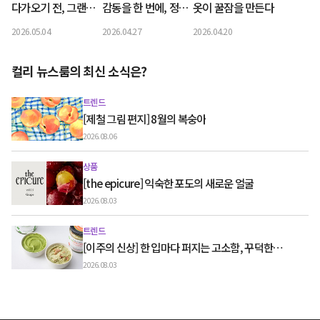
다가오기 전, 그랜드
감동을 한 번에, 정관
옷이 꿀잠을 만든다
뷰컬페에서 선세럼 구
장 홍삼 플라워박스
2026.05.04
2026.04.27
2026.04.20
매하기
컬리 뉴스룸의 최신 소식은?
트렌드
[제철 그림 편지] 8월의 복숭아
2026.08.06
상품
[the epicure] 익숙한 포도의 새로운 얼굴
2026.08.03
트렌드
[이주의 신상] 한 입마다 퍼지는 고소함, 꾸덕한
그릭요거트와 우유 디저트
2026.08.03