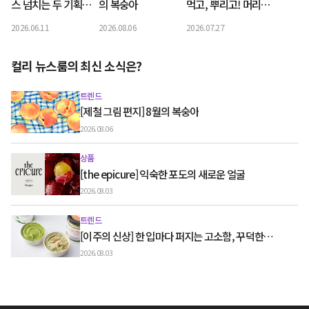
스 넘치는 두 기획자
의 복숭아
먹고, 뿌리고! 머리부
의 도서 제작 비하인
터 입까지 오감 만족
2026.06.11
2026.08.06
2026.07.27
드
쿨링템
컬리 뉴스룸의 최신 소식은?
트렌드
[제철 그림 편지] 8월의 복숭아
2026.08.06
상품
[the epicure] 익숙한 포도의 새로운 얼굴
2026.08.03
트렌드
[이주의 신상] 한 입마다 퍼지는 고소함, 꾸덕한
그릭요거트와 우유 디저트
2026.08.03