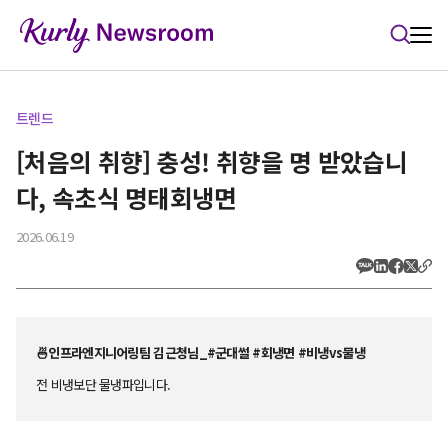
본문 바로가기
트렌드
[처음의 취향] 충성! 취향을 명 받았습니
다, 속초식 명태회냉면
2026.06.19
🍜인프라엔지니어링팀 김근청님_#군대썰 #회냉면 #비냉vs물냉
전 비냉보단 물냉파입니다.