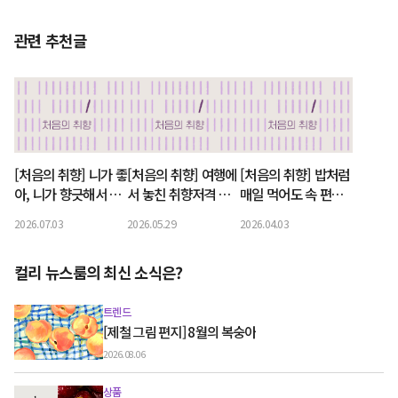
관련 추천글
[처음의 취향] 니가 좋
[처음의 취향] 여행에
[처음의 취향] 밥처럼
아, 니가 향긋해서 좋
서 놓친 취향저격 향
매일 먹어도 속 편한
아, 올리브오일
기, 바디워시로 만나
만능 빵, 타르틴 슬랩
2026.07.03
2026.05.29
2026.04.03
다
컬리 뉴스룸의 최신 소식은?
트렌드
[제철 그림 편지] 8월의 복숭아
2026.08.06
상품