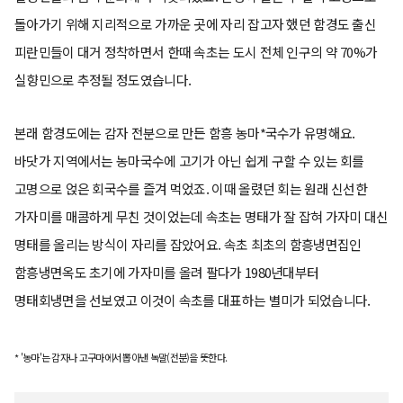
돌아가기 위해 지리적으로 가까운 곳에 자리 잡고자 했던 함경도 출신
피란민들이 대거 정착하면서 한때 속초는 도시 전체 인구의 약 70%가
실향민으로 추정될 정도였습니다.
본래 함경도에는 감자 전분으로 만든 함흥 농마*국수가 유명해요.
바닷가 지역에서는 농마국수에 고기가 아닌 쉽게 구할 수 있는 회를
고명으로 얹은 회국수를 즐겨 먹었죠. 이때 올렸던 회는 원래 신선한
가자미를 매콤하게 무친 것이었는데 속초는 명태가 잘 잡혀 가자미 대신
명태를 올리는 방식이 자리를 잡았어요. 속초 최초의 함흥냉면집인
함흥냉면옥도 초기에 가자미를 올려 팔다가 1980년대부터
명태회냉면을 선보였고 이것이 속초를 대표하는 별미가 되었습니다.
* '농마'는 감자나 고구마에서 뽑아낸 녹말(전분)을 뜻한다.