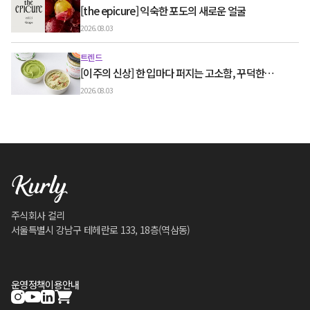
[the epicure] 익숙한 포도의 새로운 얼굴
2026.08.03
트렌드
[이주의 신상] 한 입마다 퍼지는 고소함, 꾸덕한
그릭요거트와 우유 디저트
2026.08.03
주식회사 컬리
서울특별시 강남구 테헤란로 133, 18층(역삼동)
운영정책
이용안내