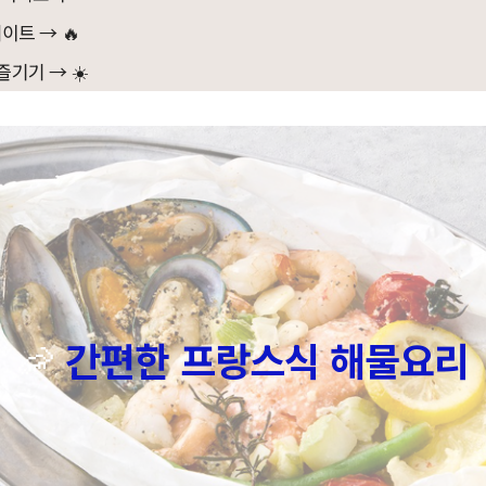
이트 → 🔥
즐기기 → ☀️
🦐
간편한 프랑스식 해물요리