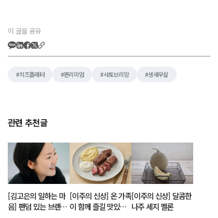
이 글을 공유
치즈플래터
편리미엄
샤토브리앙
생새우살
관련 추천글
[김고은의 일하는 마
[이주의 신상] 온 가족
[이주의 신상] 달콤한
음] 팬덤 있는 브랜드
이 함께 즐길 맛있는
나주 세지 멜론
에서 ‘브랜드 마케
신상