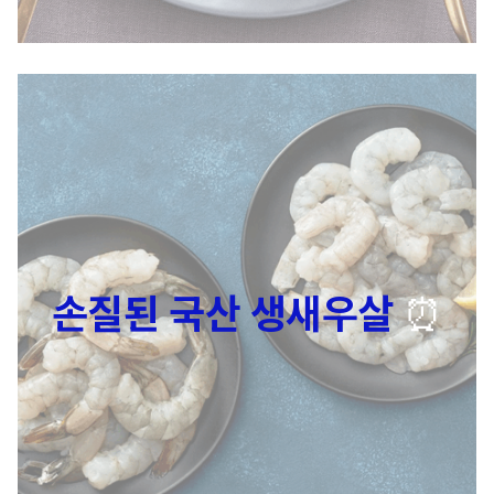
손질된 국산 생새우살
⏰