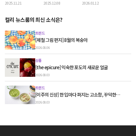
2025.11.21
2025.12.08
2026.01.12
터’로 일한다는 것
컬리 뉴스룸의 최신 소식은?
트렌드
[제철 그림 편지] 8월의 복숭아
2026.08.06
상품
[the epicure] 익숙한 포도의 새로운 얼굴
2026.08.03
트렌드
[이주의 신상] 한 입마다 퍼지는 고소함, 꾸덕한
그릭요거트와 우유 디저트
2026.08.03