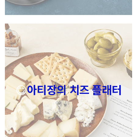
😋
아티장의 치즈 플래터